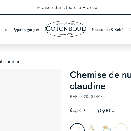
Livraison dans toute la France
ille
Pyjama garçon
Naissance & Bébé
l claudine
Chemise de nu
claudine
REF : 020301-M-5
Plage
65,00
€
–
70,00
€
de
prix :
65,00 €