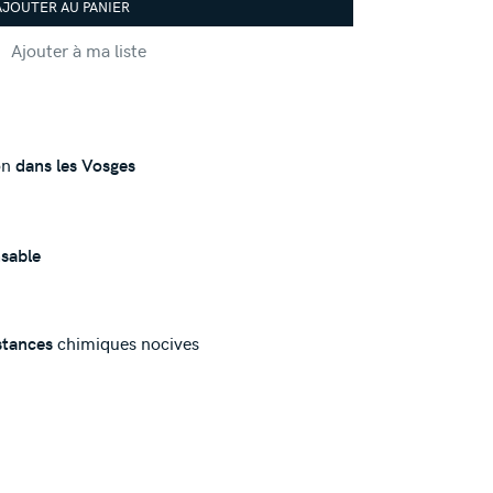
AJOUTER AU PANIER
Ajouter à ma liste
on
dans les Vosges
sable
stances
chimiques nocives