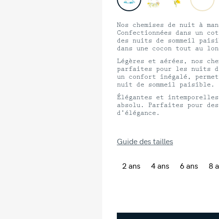
à
70,00 €
Nos chemises de nuit à man
Confectionnées dans un cot
des nuits de sommeil paisi
dans une cocon tout au lon
Légères et aérées, nos che
parfaites pour les nuits d
un confort inégalé, permet
nuit de sommeil paisible.
Élégantes et intemporelles
absolu. Parfaites pour des
d’élégance.
Guide des tailles
2 ans
4 ans
6 ans
8 