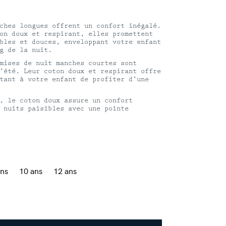
ches longues offrent un confort inégalé.
on doux et respirant, elles promettent
bles et douces, enveloppant votre enfant
g de la nuit.
mises de nuit manches courtes sont
’été. Leur coton doux et respirant offre
tant à votre enfant de profiter d’une
, le coton doux assure un confort
 nuits paisibles avec une pointe
ans
10 ans
12 ans