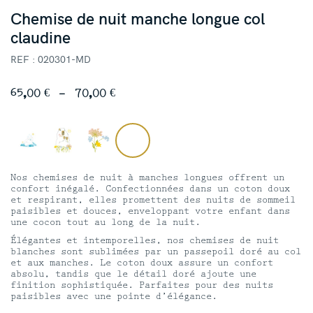
Chemise de nuit manche longue col
claudine
REF : 020301-MD
Plage
65,00
€
–
70,00
€
de
prix :
65,00 €
à
70,00 €
Nos chemises de nuit à manches longues offrent un
confort inégalé. Confectionnées dans un coton doux
et respirant, elles promettent des nuits de sommeil
paisibles et douces, enveloppant votre enfant dans
une cocon tout au long de la nuit.
Élégantes et intemporelles, nos chemises de nuit
blanches sont sublimées par un passepoil doré au col
et aux manches. Le coton doux assure un confort
absolu, tandis que le détail doré ajoute une
finition sophistiquée. Parfaites pour des nuits
paisibles avec une pointe d’élégance.