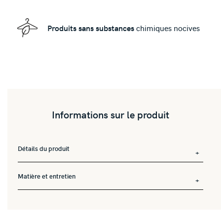
Produits sans substances
chimiques nocives
Informations sur le produit
Détails du produit
Matière et entretien
Manche longue.
Col claudine.
Fronçage sur épaule et taille.
100% coton
Passepoil col et manche.