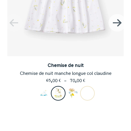
Chemise de nuit
Chemise de nuit manche longue col claudine
Plage
65,00
€
–
70,00
€
de
prix :
65,00 €
à
70,00 €