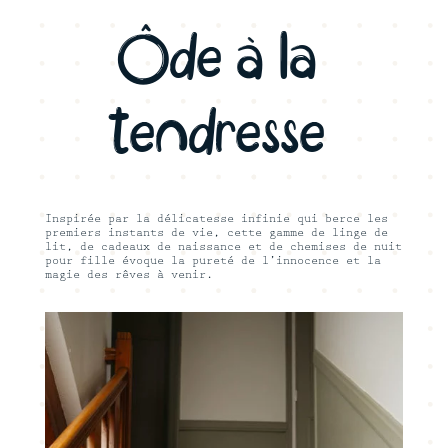
Nettoyage à sec interdit.
Laver séparément.
Ôde à la
tendresse
Inspirée
par la délicatesse
infinie qui berce les
premiers instants de vie, cette gamme de linge de
lit, de cadeaux de naissance et de chemises de nuit
pour fille évoque la pureté de l’innocence et la
magie des rêves à venir.